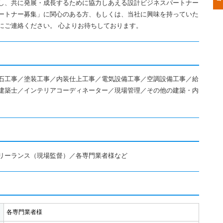
し、共に発展・成長するために協力しあえる設計ビジネスパートナー
ートナー募集」に関心のある方、もしくは、当社に興味を持っていた
にご連絡ください。 心よりお待ちしております。
石工事／塗装工事／内装仕上工事／電気設備工事／空調設備工事／給
建築士／インテリアコーディネーター／現場管理／その他の建築・内
リーランス（現場監督）／各専門業者様など
各専門業者様