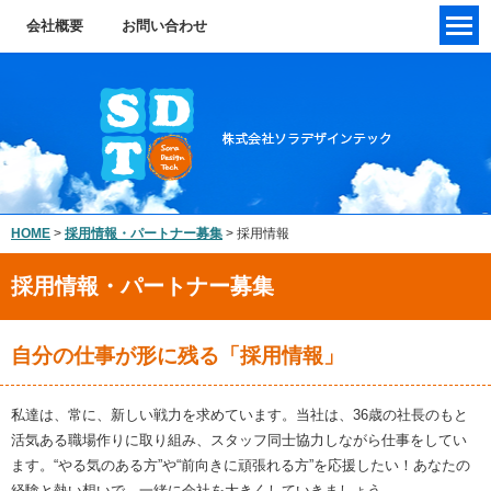
会社概要
お問い合わせ
HOME
>
採用情報・パートナー募集
>
採用情報
自分の仕事が形に残る「採用情報」
私達は、常に、新しい戦力を求めています。当社は、36歳の社長のもと
活気ある職場作りに取り組み、スタッフ同士協力しながら仕事をしてい
ます。“やる気のある方”や“前向きに頑張れる方”を応援したい！あなたの
経験と熱い想いで、一緒に会社を大きくしていきましょう。