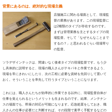
背景にあるのは、絶対的な現場主義
店舗施工に関わる場面として、現場監
督の業務があります。この現場監督に
は2種類のタイプが存在するのです。
まずは管理業務を主とするタイプの現
場監督。そして「なぜそんなことまで
するの？」と思われるぐらい現場寄り
の監督。
ソラデザインテックは、間違いなく後者タイプの現場監督です。もう少
し具体的に説明すると、現場の職人さんがテキパキと作業できるよう、
現場を常にきれいにしたり、次の工程に必要な資材を先回りして置いて
おく。そういうことを率先して行うタイプということになります。
これには、職人さんたちが効率的に作業できる以外に、現場監督自体が
仕事を覚えられるというメリットも生まれるのです。結果、メンテナン
スの場面でも、即座の対応が可能になります。応急処置をしておき、職
人さんの仕事が必要だと判断すれば、その段階で素早く手配するなどの